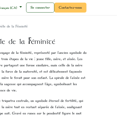
Se connecter
Contactez-nous
Français (CA)
kèle de la Féminité
le de la Féminité
voyage de la féminité, représenté par l'ancien symbole du
trois étapes de la vie : jeune fille, mère, et aînée. Les
ère partagent une forme similaire, mais celle de la mère
 la force de la maternité, et est délicatement façonnée
mère le ferait pour son enfant. La spirale de l'aînée est
t la sagesse qui accompagnent l'âge, symbolisant les
ence de vie.
riquetra centrale, un symbole éternel de fertilité, qui
de la mère tout en restant séparée de l'aînée, soulignant
pe suit. Gravé en runes sur le pendentif figure le mot