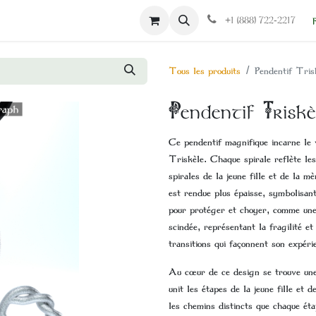
s
Politiques
Contactez-nous
+1 (888) 722-2217
Tous les produits
Pendentif Tris
Pendentif Triskè
Ce pendentif magnifique incarne le 
Triskèle. Chaque spirale reflète les 
spirales de la jeune fille et de la m
est rendue plus épaisse, symbolisant
pour protéger et choyer, comme une 
scindée, représentant la fragilité e
transitions qui façonnent son expéri
Au cœur de ce design se trouve une t
unit les étapes de la jeune fille et 
les chemins distincts que chaque éta